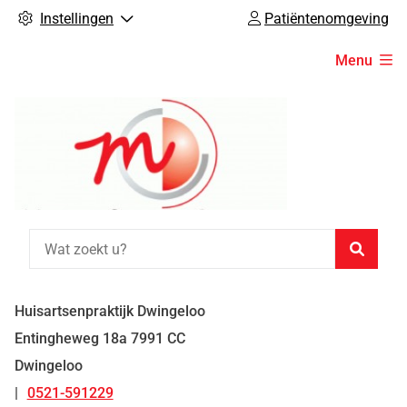
Instellingen
Patiëntenomgeving
Hoofdmenu
Menu
Zoeke
Huisartsenpraktijk Dwingeloo
Entingheweg
18a
7991 CC
Dwingeloo
0521-591229
Tel: