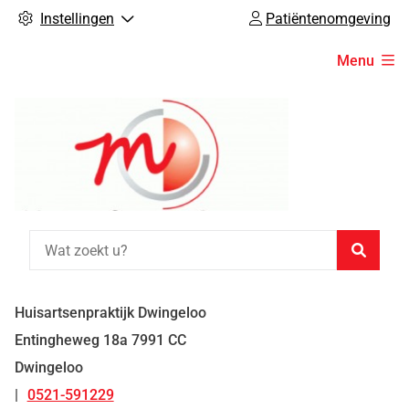
Instellingen
Patiëntenomgeving
Hoofdmenu
Menu
Zoeke
Huisartsenpraktijk Dwingeloo
Entingheweg
18a
7991 CC
Dwingeloo
0521-591229
Tel: