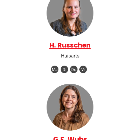
H. Russchen
Huisarts
Ma
Di
Do
Vr
G.F. Wubs