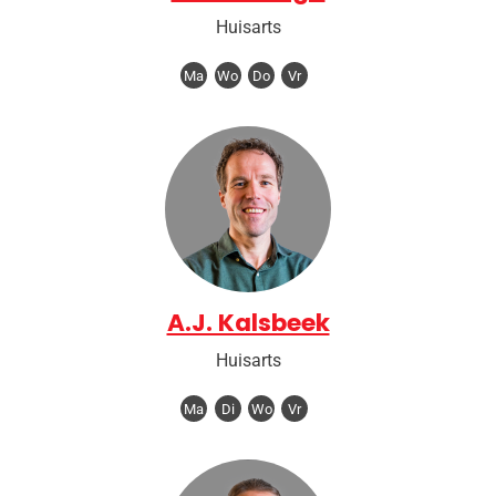
Huisarts
Ma
Wo
Do
Vr
A.J. Kalsbeek
Huisarts
Ma
Di
Wo
Vr