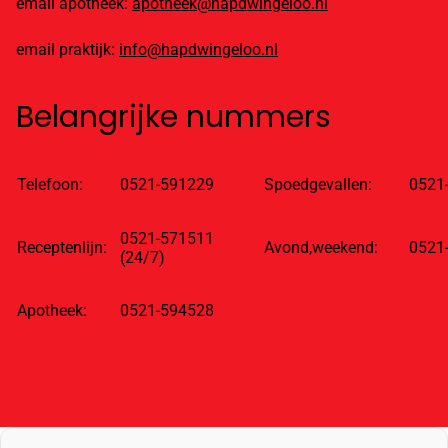
email apotheek:
apotheek@hapdwingeloo.nl
email praktijk:
info@hapdwingeloo.nl
Belangrijke nummers
Telefoon:
0521-591229
Spoedgevallen:
0521
0521-571511
Receptenlijn:
Avond,weekend:
0521
(24/7)
Apotheek:
0521-594528