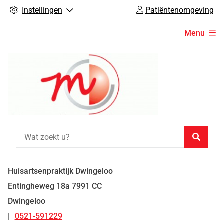
Instellingen
Patiëntenomgeving
Hoofdmenu
Menu
Zoeke
Huisartsenpraktijk Dwingeloo
Entingheweg
18a
7991 CC
Dwingeloo
0521-591229
Tel: