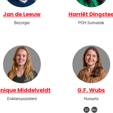
Jan de Leeuw
Harriët Dingste
Bezorger
POH Somatiek
nique Middelveldt
G.F. Wubs
Doktersassistent
Huisarts
Di
Wo