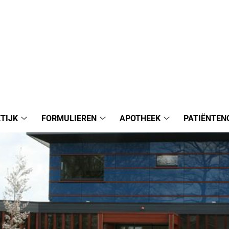
TIJK
FORMULIEREN
APOTHEEK
PATIËNTEN
Praktijk
Formulieren
Apotheek
submenu
submenu
submenu