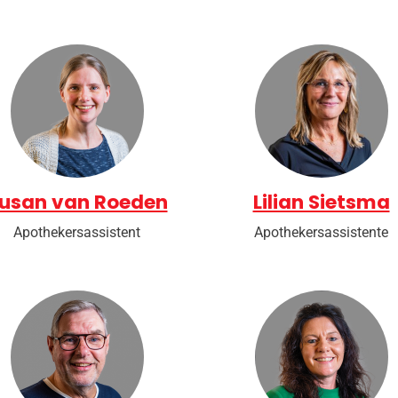
usan van Roeden
Lilian Sietsma
Apothekersassistent
Apothekersassistente