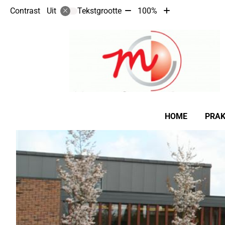
Tekst
Tekst
Contrast
Tekstgrootte
100%
Uit
verkleinen
vergroten
met
met
10%
10%
Hoofdmenu
HOME
PRAK