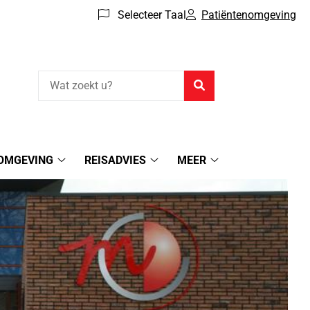
Selecteer Taal
Patiëntenomgeving
Zoeken
OMGEVING
REISADVIES
MEER
Patiëntenomgeving
Reisadvies
Meer
submenu
submenu
submenu