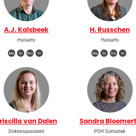
A.J. Kalsbeek
H. Russchen
Huisarts
Huisarts
Ma
Di
Wo
Vr
Ma
Di
Do
Vr
riscilla van Dalen
Sandra Bloemer
Doktersassistent
POH Somatiek