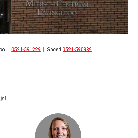
oo
0521-591229
Spoed
0521-590989
Tel:
jn!