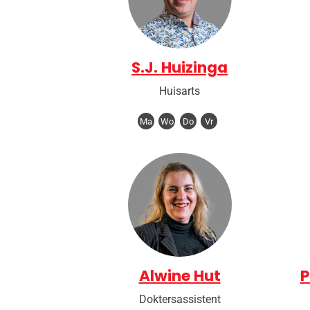
S.J. Huizinga
Huisarts
Ma
Wo
Do
Vr
Alwine Hut
P
Doktersassistent