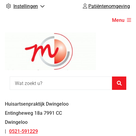
Instellingen
Patiëntenomgeving
Hoofdmenu
Menu
Zoeke
Huisartsenpraktijk Dwingeloo
Entingheweg
18a
7991 CC
Dwingeloo
0521-591229
Tel: