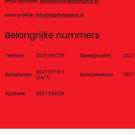
email apotheek:
apotheek@hapdwingeloo.nl
email praktijk:
info@hapdwingeloo.nl
Belangrijke nummers
Telefoon:
0521-591229
Spoedgevallen:
0521
0521-571511
Receptenlijn:
Avond,weekend:
0521
(24/7)
Apotheek:
0521-594528