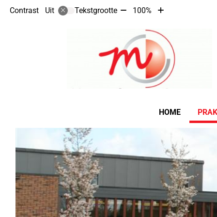
Tekst
Tekst
Contrast
Tekstgrootte
100%
Uit
verkleinen
vergroten
met
met
10%
10%
Hoofdmenu
HOME
PRAK