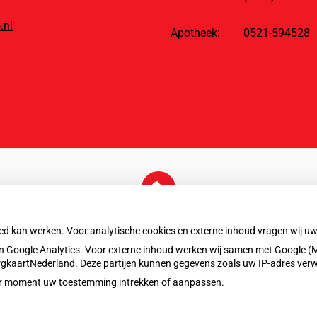
.nl
Apotheek:
0521-594528
U heeft geen toestemming gegeven voor
externe inhoud
die nodig is om dit te zien.
oed kan werken. Voor analytische cookies en externe inhoud vragen wij 
Cookie-instellingen wijzigen
 Google Analytics. Voor externe inhoud werken wij samen met Google (M
ZorgkaartNederland. Deze partijen kunnen gegevens zoals uw IP-adres ver
eder moment uw toestemming intrekken of aanpassen.