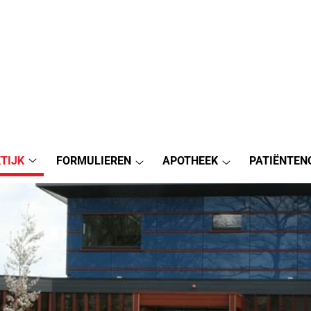
TIJK
FORMULIEREN
APOTHEEK
PATIËNTEN
Praktijk
Formulieren
Apotheek
submenu
submenu
submenu