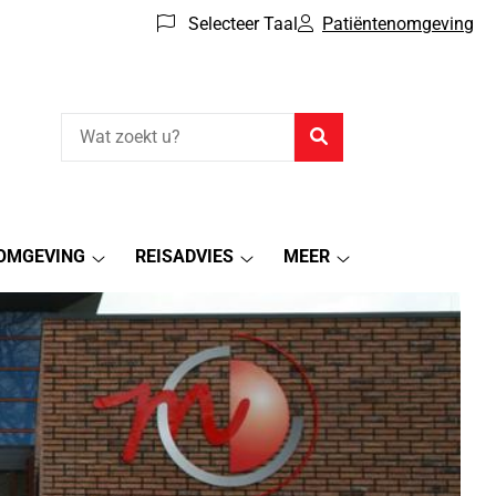
Selecteer Taal
Patiëntenomgeving
Zoeken
OMGEVING
REISADVIES
MEER
Patiëntenomgeving
Reisadvies
Meer
submenu
submenu
submenu