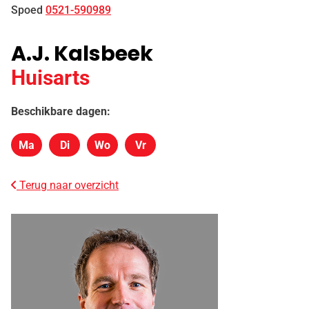
Spoed
0521-590989
A.J. Kalsbeek
Huisarts
Beschikbare dagen:
Ma
Di
Wo
Vr
Maandag
Dinsdag
Woensdag
Vrijdag
Terug naar overzicht