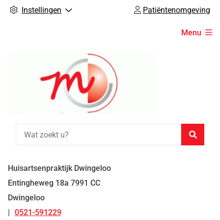
Instellingen
Patiëntenomgeving
Hoofdmenu
Menu
Zoeke
Huisartsenpraktijk Dwingeloo
Entingheweg
18a
7991 CC
Dwingeloo
0521-591229
Tel: