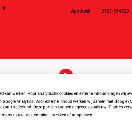
.nl
Apotheek:
0521-594528
U heeft geen toestemming gegeven voor
externe inhoud
die nodig is om dit te zien.
oed kan werken. Voor analytische cookies en externe inhoud vragen wij 
Cookie-instellingen wijzigen
 Google Analytics. Voor externe inhoud werken wij samen met Google (M
ZorgkaartNederland. Deze partijen kunnen gegevens zoals uw IP-adres ver
eder moment uw toestemming intrekken of aanpassen.