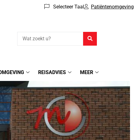
Selecteer Taal
Patiëntenomgeving
Zoeken
OMGEVING
REISADVIES
MEER
Patiëntenomgeving
Reisadvies
Meer
submenu
submenu
submenu