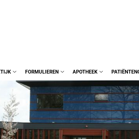
TIJK
FORMULIEREN
APOTHEEK
PATIËNTEN
Praktijk
Formulieren
Apotheek
submenu
submenu
submenu