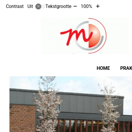
Tekst
Tekst
Contrast
Tekstgrootte
100%
Uit
verkleinen
vergroten
met
met
10%
10%
Hoofdmenu
HOME
PRAK