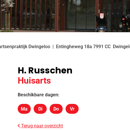
artsenpraktijk Dwingeloo
Entingheweg
18a
7991 CC
Dwingel
H. Russchen
Huisarts
Beschikbare dagen:
Ma
Di
Do
Vr
Maandag
Dinsdag
Donderdag
Vrijdag
Terug naar overzicht