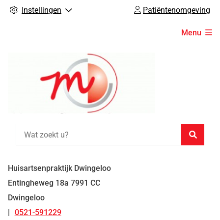
Instellingen
Patiëntenomgeving
Hoofdmenu
Menu
Zoeke
Huisartsenpraktijk Dwingeloo
Entingheweg
18a
7991 CC
Dwingeloo
0521-591229
Tel: