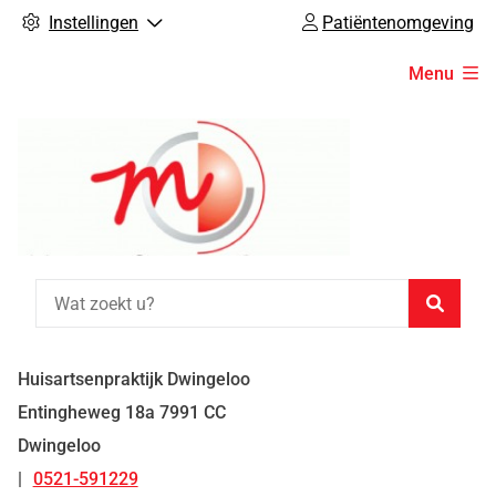
Instellingen
Patiëntenomgeving
Hoofdmenu
Menu
Zoeke
Huisartsenpraktijk Dwingeloo
Entingheweg
18a
7991 CC
Dwingeloo
0521-591229
Tel: